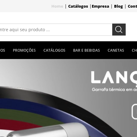
|
|
|
|
Home
Catálogos
Empresa
Blog
Con
TOS
PROMOÇÕES
CATÁLOGOS
BAR E BEBIDAS
CANETAS
CH