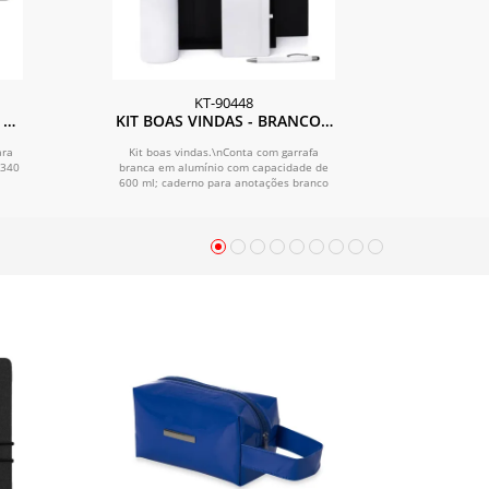
KT-90448
 2
KIT BOAS VINDAS - BRANCO -
3 PÇS
ara
Kit boas vindas.\nConta com garrafa
 340
branca em alumínio com capacidade de
600 ml; caderno para anotações branco
com capa...