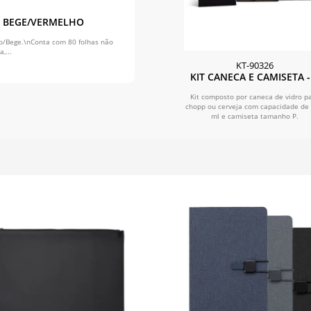
 - BEGE/VERMELHO
o/Bege.\nConta com 80 folhas não
,...
KT-90326
KIT CANECA E CAMISETA -
PÇS
Kit composto por caneca de vidro p
chopp ou cerveja com capacidade de
ml e camiseta tamanho P.