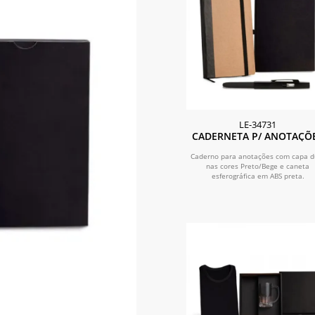
LE-34731
CADERNETA P/ ANOTAÇÕ
COM CANETA - BEGE/PRE
Caderno para anotações com capa d
nas cores Preto/Bege e caneta
esferográfica em ABS preta.