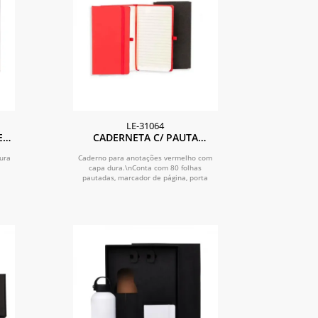
LE-31064
ES
CADERNETA C/ PAUTA
TO
VERMELHO - 9,5X15,5 CM
ura
Caderno para anotações vermelho com
capa dura.\nConta com 80 folhas
pautadas, marcador de página, porta
caneta e...