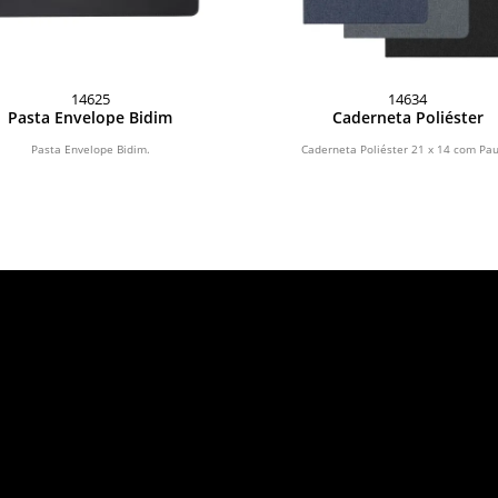
14625
14634
Pasta Envelope Bidim
Caderneta Poliéster
Pasta Envelope Bidim.
Caderneta Poliéster 21 x 14 com Pau