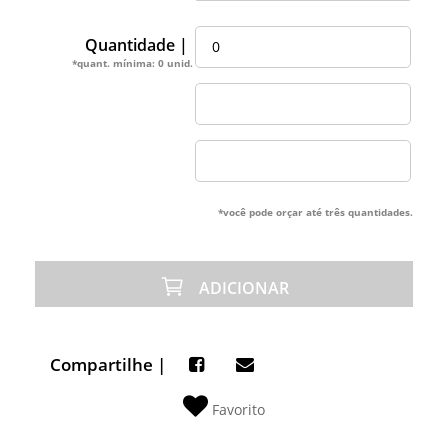
Quantidade |
*quant. mínima: 0 unid.
*você pode orçar até três quantidades.
ADICIONAR
Compartilhe |
Favorito