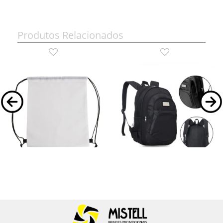
Produtos Relacionados
02079B
MA-02301
Sacochila em Poliéster
MOCHILA PRETA EM
POLYESTER 1680D / 600D
Mochila Saco em Poliéster.
Mochila preta em Poliester 600D/1680D
com alças para as costas, alça para as
mãos, compartimento para notebook de
até 15...