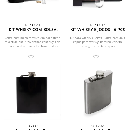
KT-90081
KT-90013
KIT WHISKY COM BOLSA
KIT WHISKY E JOGOS - 6 PÇS
TÉRMICA - 9 PÇS
Conta com bolsa térmica em poliester e
Kit para whisky e jogos. Conta com dois
revestida em PEVA branco com alças de
copos para whisky, baralho, caneta
mão e ombro, um bolso frontal, dois
esferográfica e bloco para
bolsos...
anotações.\nEstão...
06007
S01782