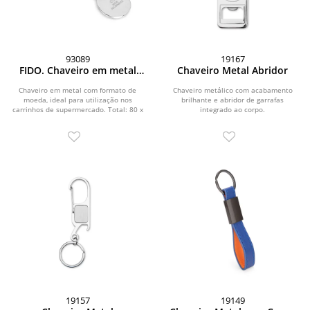
93089
19167
FIDO. Chaveiro em metal
Chaveiro Metal Abridor
com formato de moeda
Chaveiro em metal com formato de
Chaveiro metálico com acabamento
moeda, ideal para utilização nos
brilhante e abridor de garrafas
carrinhos de supermercado. Total: 80 x
integrado ao corpo.
25 x 2 mm
19157
19149