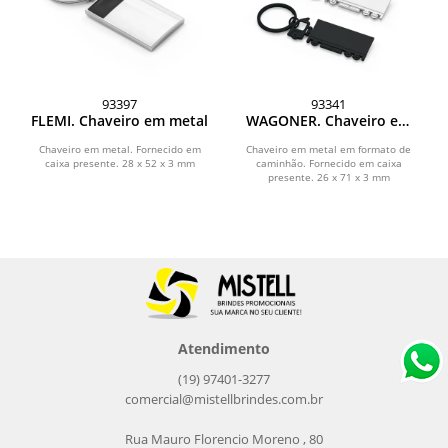
93397
93341
FLEMI. Chaveiro em metal
WAGONER. Chaveiro em
metal
Chaveiro em metal. Fornecido em
Chaveiro em metal em formato de
caixa presente. 28 x 52 x 3 mm
caminhão. Fornecido em caixa
presente. 26 x 71 x 3 mm
Atendimento
(19) 97401-3277
comercial@mistellbrindes.com.br
Rua Mauro Florencio Moreno , 80