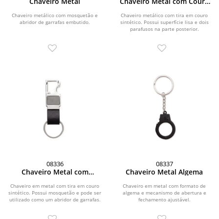
Chaveiro Metal
Chaveiro Metal com Couro
Sintético
Chaveiro metálico com mosquetão e
Chaveiro metálico com tira em couro
abridor de garrafas embutido.
sintético. Possui superfície lisa e dois
parafusos na parte posterior.
08336
08337
Chaveiro Metal com
Chaveiro Metal Algema
Mosquetão
Chaveiro em metal com tira em couro
Chaveiro em metal com formato de
sintético. Possui mosquetão e pode ser
algema e mecanismo de abertura e
utilizado como um abridor de garrafas.
fechamento ajustável.