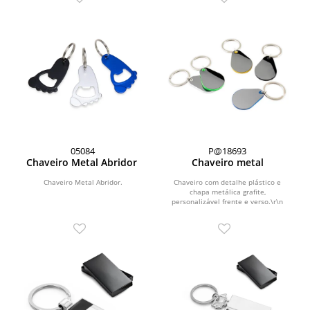
05084
P@18693
Chaveiro Metal Abridor
Chaveiro metal
Chaveiro Metal Abridor.
Chaveiro com detalhe plástico e
chapa metálica grafite,
personalizável frente e verso.\r\n