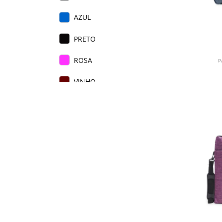
AZUL
PRETO
ROSA
P
VINHO
ROSA ESCURO
ROXO
CINZA CLARO
CINZA ESCURO
AZUL ESCURO