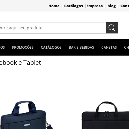
|
|
|
|
Home
Catálogos
Empresa
Blog
Con
TOS
PROMOÇÕES
CATÁLOGOS
BAR E BEBIDAS
CANETAS
CH
ebook e Tablet