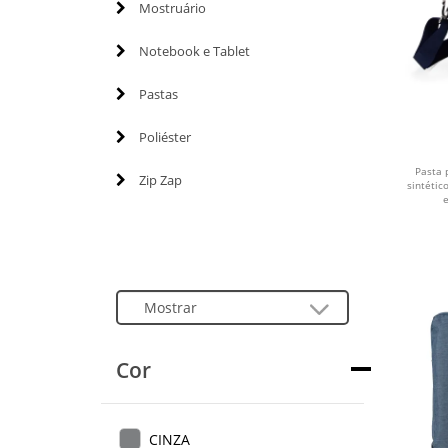
Mostruário
Notebook e Tablet
Pastas
Poliéster
Pasta 
Zip Zap
sintéti
Cor
CINZA