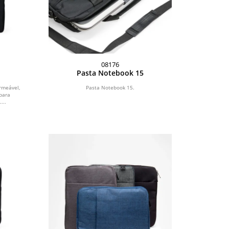
08176
Pasta Notebook 15
rmeável,
Pasta Notebook 15.
para
...