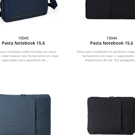
19045
19044
Pasta Notebook 15,6
Pasta Notebook 15,6
para notebook confeccionada em couro
Pasta para notebook em poliéster impe
co impermeável com fechamento em zíper
fechamento em zíper e capacidade 
e capacidade para aparelhos de...
dispositivos de até 15,6 polegadas.