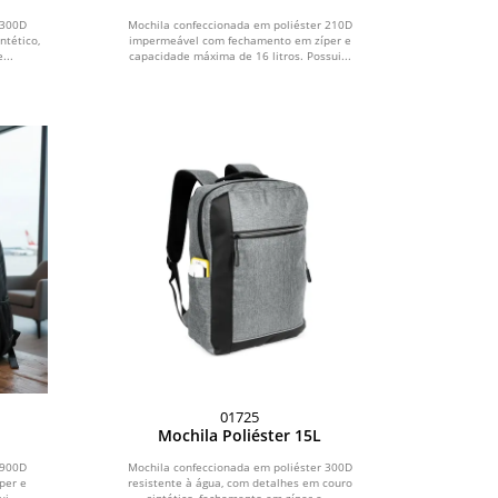
 300D
Mochila confeccionada em poliéster 210D
tético,
impermeável com fechamento em zíper e
...
capacidade máxima de 16 litros. Possui...
01725
Mochila Poliéster 15L
 900D
Mochila confeccionada em poliéster 300D
per e
resistente à água, com detalhes em couro