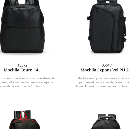
15372
05617
Mochila Couro 14L
Mochila Expansível PU 2
 confeccionada em couro, revestimento
Mochila em nylon com uma camada 
o em poliéster, fechamento em zíper e
impermeável com capacidade máxima
apacidade máxima de 14 litros....
litros. Possui um compartimento inter