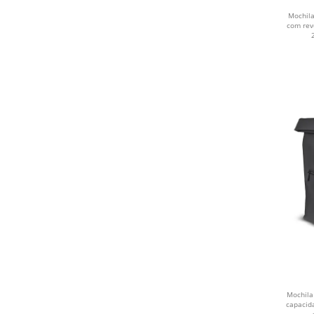
VERMELHO
Mochil
com rev
ROXO
AZUL ESCURO
PINK
VERDE
ROSA
AZUL CLARO
PRETO COM AZUL
CINZA ESCURO
AZUL E AZUL
Mochila
AZUL E PRETO
capacid