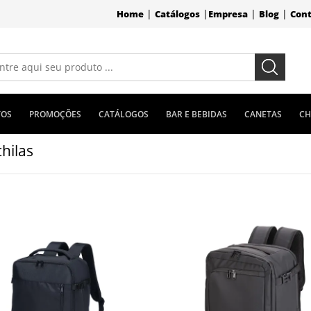
|
|
|
|
Home
Catálogos
Empresa
Blog
Con
TOS
PROMOÇÕES
CATÁLOGOS
BAR E BEBIDAS
CANETAS
CH
hilas