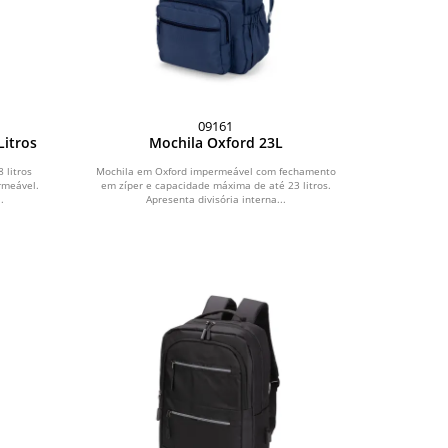
09161
Litros
Mochila Oxford 23L
 litros
Mochila em Oxford impermeável com fechamento
rmeável.
em zíper e capacidade máxima de até 23 litros.
.
Apresenta divisória interna...