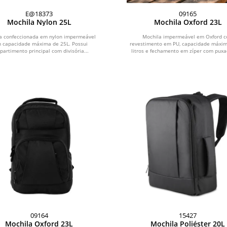
E@18373
09165
Mochila Nylon 25L
Mochila Oxford 23L
a confeccionada em nylon impermeável
Mochila impermeável em Oxford 
 capacidade máxima de 25L. Possui
revestimento em PU, capacidade máxim
artimento principal com divisória...
litros e fechamento em zíper com puxad
09164
15427
Mochila Oxford 23L
Mochila Poliéster 20L