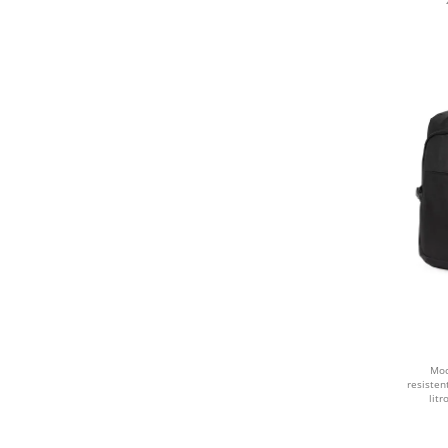
CINZA CLARO
BEGE
MARROM CLARO
LARANJA
CREME
ROSA CLARO
VERDE ÁGUA
AMARELO
Moc
BRANCO
resiste
litr
MARROM