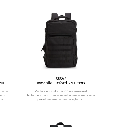
09067
20L
Mochila Oxford 24 Litros
ico com
Mochila em Oxford 600D impermeável,
ssui
fechamento em zíper com fechamento em zíper e
ia...
puxadores em cordão de nylon, e...