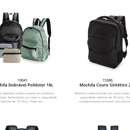
19041
15386
ila Dobrável Poliéster 18L
Mochila Couro Sintético 
a dobrável confeccionada em poliéster
Mochila confeccionada em couro sintét
ável, fechamento em zíper e capacidade
capacidade máxima de 20 litros. Po
máxima de 18 litros. Pode ser...
compartimento principal com divisór