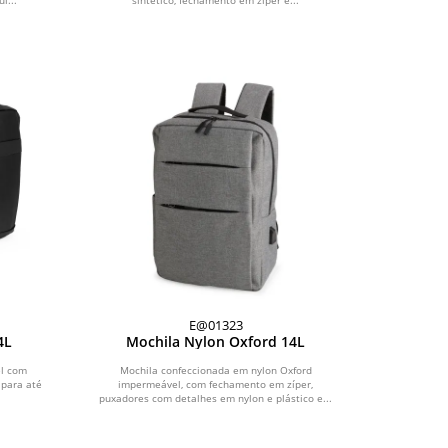
i...
sintético, fechamento em zíper e...
E@01323
4L
Mochila Nylon Oxford 14L
el com
Mochila confeccionada em nylon Oxford
 para até
impermeável, com fechamento em zíper,
.
puxadores com detalhes em nylon e plástico e...