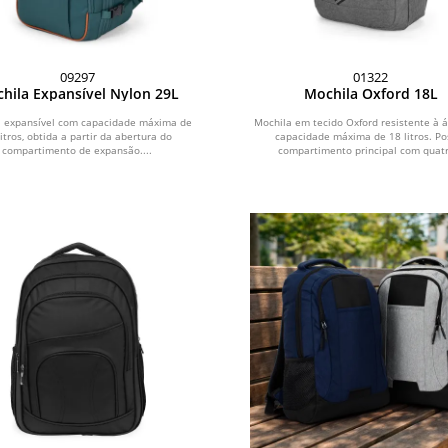
09297
01322
hila Expansível Nylon 29L
Mochila Oxford 18L
a expansível com capacidade máxima de
Mochila em tecido Oxford resistente à 
litros, obtida a partir da abertura do
capacidade máxima de 18 litros. Po
compartimento de expansão....
compartimento principal com quatr