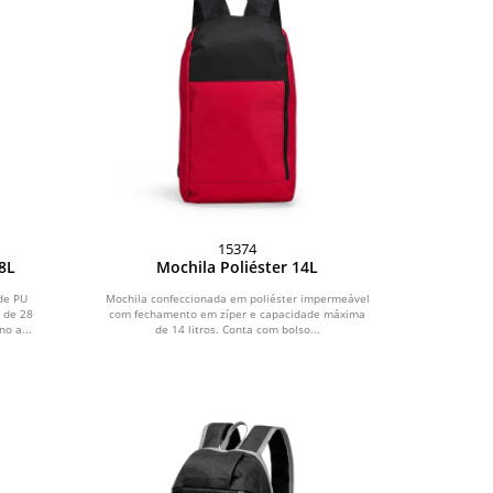
15374
8L
Mochila Poliéster 14L
de PU
Mochila confeccionada em poliéster impermeável
 de 28
com fechamento em zíper e capacidade máxima
no a...
de 14 litros. Conta com bolso...