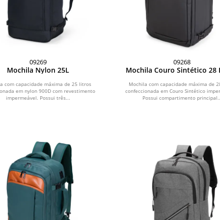
09269
09268
Mochila Nylon 25L
Mochila Couro Sintético 28 
a com capacidade máxima de 25 litros
Mochila com capacidade máxima de 28
ionada em nylon 900D com revestimento
confeccionada em Couro Sintético impe
impermeável. Possui três...
Possui compartimento principal..