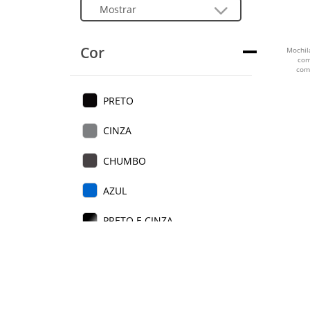
Cor
Mochil
com
comp
PRETO
CINZA
CHUMBO
AZUL
PRETO E CINZA
AZUL E CINZA
CINZA E PRETO