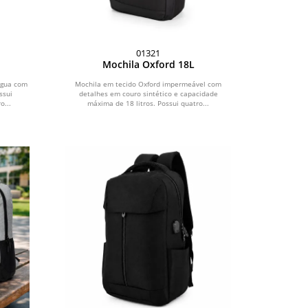
01321
Mochila Oxford 18L
água com
Mochila em tecido Oxford impermeável com
ssui
detalhes em couro sintético e capacidade
o...
máxima de 18 litros. Possui quatro...