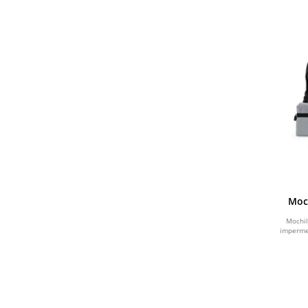
LILÁS
Moch
Mochil
imperme