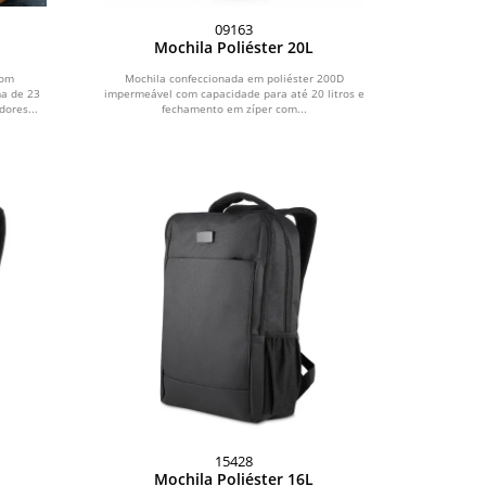
09163
Mochila Poliéster 20L
com
Mochila confeccionada em poliéster 200D
a de 23
impermeável com capacidade para até 20 litros e
ores...
fechamento em zíper com...
15428
Mochila Poliéster 16L