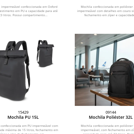
a impermeável confeccionada em Oxford
Mochila confeccionada em poliéster
estimento em PU e capacidade para até
impermeável com detalhes em couro sin
23 litros. Possui compartimento...
fechamento em zíper e capacidade
15429
09144
Mochila PU 15L
Mochila Poliéster 32L
 confeccionada em PU impermeável com
Mochila confeccionada em poliéster
ade máxima de 15 litros, fechamento em
impermeável, com fechamento em zí