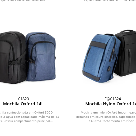
zíper e alça de fechamento em...
capacidade para até 32 litros. Possu
01820
E@01324
Mochila Oxford 14L
Mochila Nylon Oxford 1
hila confeccionada em Oxford 300D
Mochila em nylon Oxford impermeáv
nte à água com capacidade máxima de 14
detalhes em couro sintético, capacidade
os. Possui compartimento principal...
14 litros, fechamento em zíper..