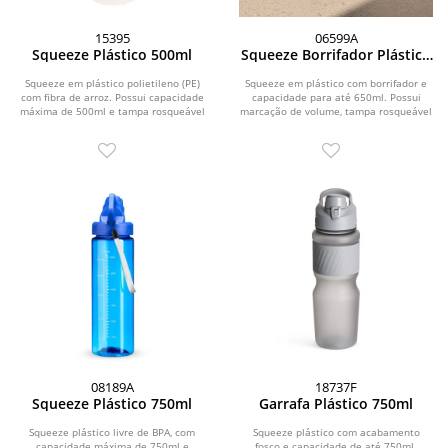
15395
06599A
Squeeze Plástico 500ml
Squeeze Borrifador Plástico
650ml
Squeeze em plástico polietileno (PE)
Squeeze em plástico com borrifador e
com fibra de arroz. Possui capacidade
capacidade para até 650ml. Possui
máxima de 500ml e tampa rosqueável
marcação de volume, tampa rosqueável
com bico de...
com trava...
08189A
18737F
Squeeze Plástico 750ml
Garrafa Plástico 750ml
Squeeze plástico livre de BPA, com
Squeeze plástico com acabamento
capacidade máxima de 750ml e
fosco e capacidade de até 750ml.