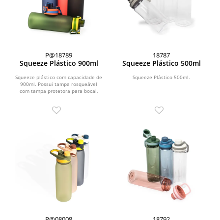
P@18789
18787
Squeeze Plástico 900ml
Squeeze Plástico 500ml
Squeeze plástico com capacidade de
Squeeze Plástico 500ml.
900ml. Possui tampa rosqueável
com tampa protetora para bocal,
trava de segurança com...
P@08008
18792