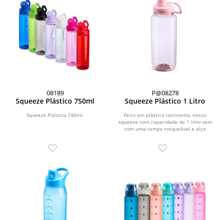
08189
P@08278
Squeeze Plástico 750ml
Squeeze Plástico 1 Litro
Squeeze Plástico 740ml.
Feito em plástico resistente, nosso
squeeze com capacidade de 1 litro vem
com uma tampa rosqueável e alça
integrada,...