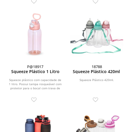
P@18917
18788
Squeeze Plástico 1 Litro
Squeeze Plástico 420ml
Squeeze plástico com capacidade de
Squeeze Plástico 420ml.
1 litro. Possui tampa rosqueável com
protetor para o bocal com trava de
segurança,...