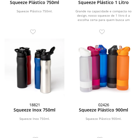
Squeeze Plástico 750ml
Squeeze Plástico 1 Litro
Squeeze Plástico 750ml.
Grande na capacidade e compacta no
design, nosso squeeze de 1 litro é a
escolha certa para quem busca um
produto resistente...
18821
02426
Squeeze Inox 750ml
Squeeze Plástico 900ml
Squeeze Inox 750ml.
Squeeze Plástico 900ml.