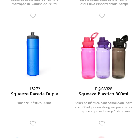
marcação de volume de 700ml
Possui luva emborrachada, tampa
impressa no corpo. Dispõe...
rosqueável com bocal e...
15272
P@08328
Squeeze Parede Dupla
Squeeze Plástico 800ml
500ml
Squeeze Plástico 500ml.
Squeeze plástico com capacidade para
até 800ml, possui design ergonômico e
tampa rosqueável em plástico com
proteção...