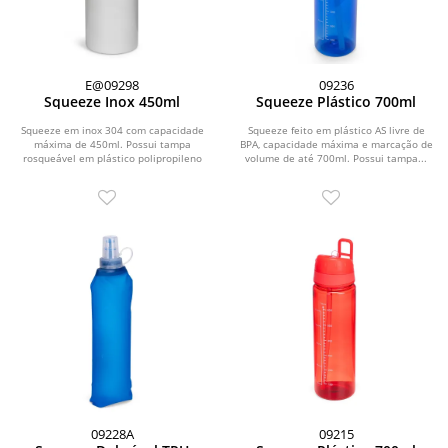
E@09298
09236
Squeeze Inox 450ml
Squeeze Plástico 700ml
Squeeze em inox 304 com capacidade
Squeeze feito em plástico AS livre de
máxima de 450ml. Possui tampa
BPA, capacidade máxima e marcação de
rosqueável em plástico polipropileno
volume de até 700ml. Possui tampa...
(PP) com anel de...
09228A
09215