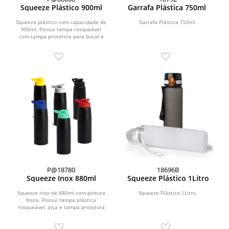
Squeeze Plástico 900ml
Garrafa Plástica 750ml
Squeeze plástico com capacidade de
Garrafa Plástica 750ml.
900ml. Possui tampa rosqueável
com tampa protetora para bocal e
alça para transporte...
P@18780
18696B
Squeeze Inox 880ml
Squeeze Plástico 1Litro
Squeeze inox de 880ml com pintura
Squeeze Plástico 1Litro.
fosca. Possui tampa plástica
rosqueável, alça e tampa protetora
para o bocal.