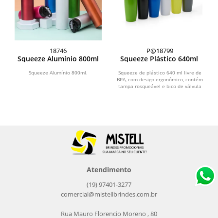
18746
P@18799
Squeeze Alumínio 800ml
Squeeze Plástico 640ml
Squeeze Alumínio 800ml.
Squeeze de plástico 640 ml livre de
BPA, com design ergonômico, contém
tampa rosqueável e bico de válvula
à prova de...
Atendimento
(19) 97401-3277
comercial@mistellbrindes.com.br
Rua Mauro Florencio Moreno , 80