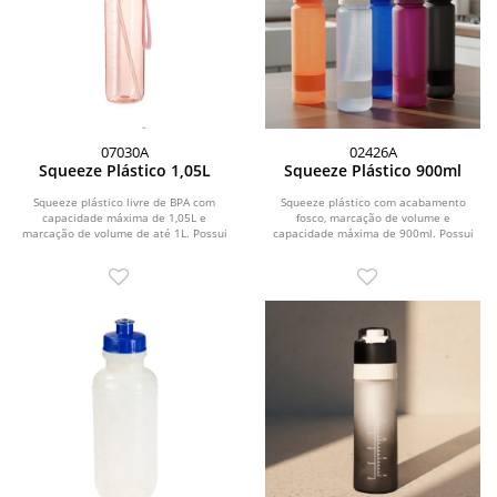
07030A
02426A
Squeeze Plástico 1,05L
Squeeze Plástico 900ml
Squeeze plástico livre de BPA com
Squeeze plástico com acabamento
capacidade máxima de 1,05L e
fosco, marcação de volume e
marcação de volume de até 1L. Possui
capacidade máxima de 900ml. Possui
tampa rosqueável...
tampa rosqueável com...