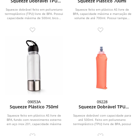
Squeeze Dobrável TPU
Squeeze Plástico 700ml
500ml
Squeeze dobrável feito em poliuretano
Squeeze feito em plástico AS livre de
termoplástico (TPU) livre de BPA. Possui
BPA, capacidade máxima e marcação de
capacidade máxima de 500ml, bico...
volume de até 700ml. Possui tampa...
09053A
09228
Squeeze Plástico 750ml
Squeeze Dobrável TPU
500ml
Squeeze feito em plástico AS livre de
Squeeze dobrável com capacidade para
BPA, fundo com revestimento externo
até 500ml. Feito em poliuretano
em aço inox 201, capacidade máxima
termoplástico (TPU) livre de BPA, possui
de 750ml e...
bico...