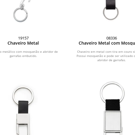
19157
08336
Chaveiro Metal
Chaveiro Metal com Mosq
o metálico com mosquetão e abridor de
Chaveiro em metal com tira em couro si
garrafas embutido.
Possui mosquetão e pode ser utilizado
abridor de garrafas.