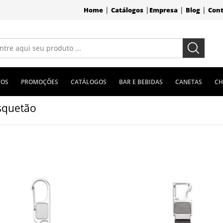
|
|
|
|
Home
Catálogos
Empresa
Blog
Con
TOS
PROMOÇÕES
CATÁLOGOS
BAR E BEBIDAS
CANETAS
CH
quetão