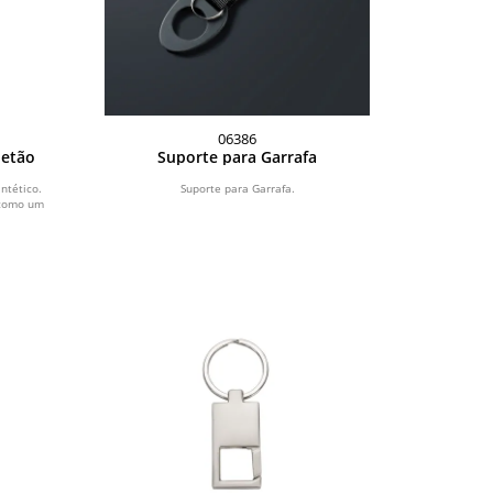
06386
uetão
Suporte para Garrafa
ntético.
Suporte para Garrafa.
 como um