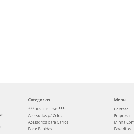
Categorias
Menu
***DIA DOS PAIS***
Contato
br
Acessórios p/ Celular
Empresa
Acessórios para Carros
Minha Con
80
Bar e Bebidas
Favoritos