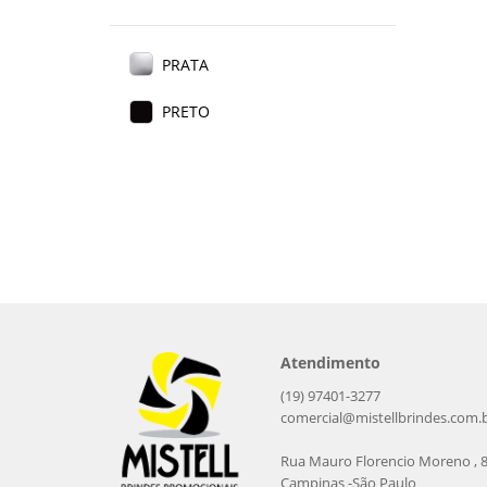
PRATA
PRETO
Atendimento
(19) 97401-3277
comercial@mistellbrindes.com.
Rua Mauro Florencio Moreno , 
Campinas -São Paulo