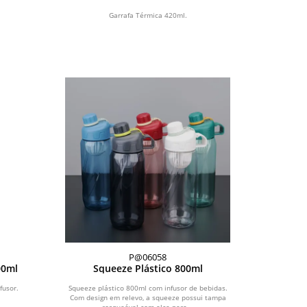
Garrafa Térmica 420ml.
P@06058
00ml
Squeeze Plástico 800ml
fusor.
Squeeze plástico 800ml com infusor de bebidas.
Com design em relevo, a squeeze possui tampa