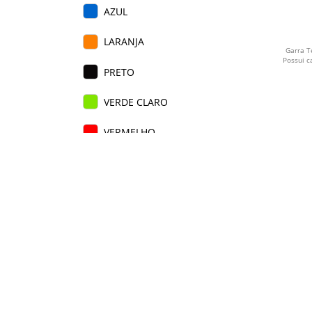
AZUL
LARANJA
Garra T
Possui 
PRETO
VERDE CLARO
VERMELHO
AZUL ESCURO
VERDE ESCURO
VERDE
PRATA
BRANCO