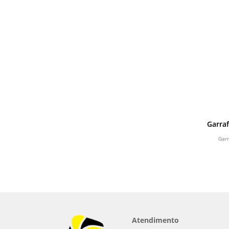
Garra
Garr
Atendimento