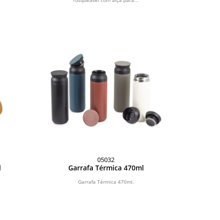
rosqueável com alça para...
05032
l
Garrafa Térmica 470ml
Garrafa Térmica 470ml.