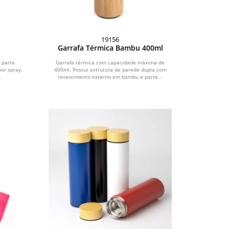
19156
Garrafa Térmica Bambu 400ml
 parte
Garrafa térmica com capacidade máxima de
or spray,
400ml. Possui estrutura de parede dupla com
.
revestimento externo em bambu e parte...