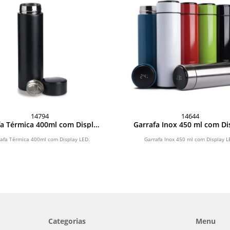
14794
14644
fa Térmica 400ml com Display
Garrafa Inox 450 ml com Di
LED
LED
afa Térmica 400ml com Display LED.
Garrafa Inox 450 ml com Display L
Categorias
Menu