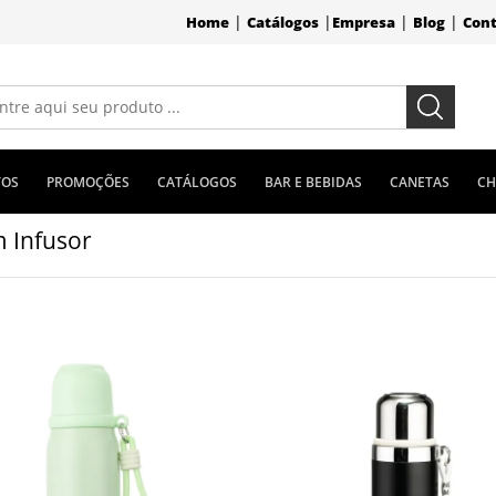
|
|
|
|
Home
Catálogos
Empresa
Blog
Con
TOS
PROMOÇÕES
CATÁLOGOS
BAR E BEBIDAS
CANETAS
CH
 Infusor