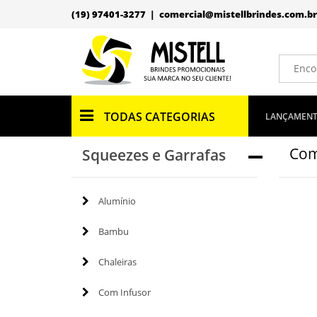
(19) 97401-3277 |
comercial@mistellbrindes.com.br
TODAS CATEGORIAS
LANÇAMEN
Com
Squeezes e Garrafas
Alumínio
Bambu
Chaleiras
Com Infusor