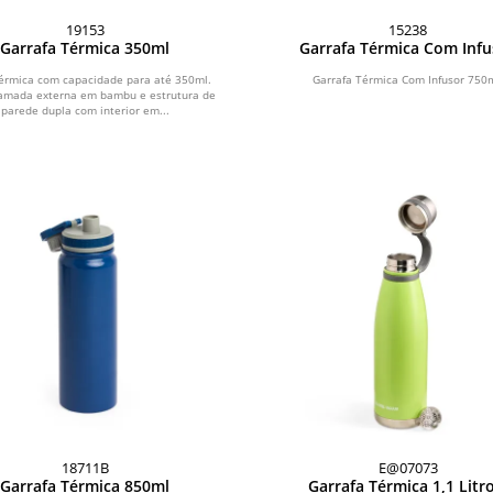
19153
15238
Garrafa Térmica 350ml
Garrafa Térmica Com Infu
750ml
érmica com capacidade para até 350ml.
Garrafa Térmica Com Infusor 750m
camada externa em bambu e estrutura de
parede dupla com interior em...
18711B
E@07073
Garrafa Térmica 850ml
Garrafa Térmica 1,1 Litr