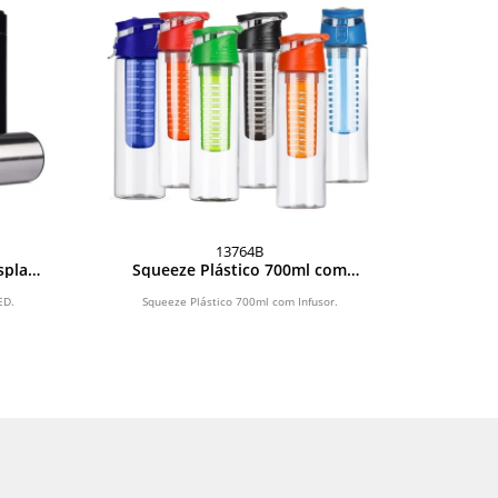
13764B
splay
Squeeze Plástico 700ml com
Infusor
ED.
Squeeze Plástico 700ml com Infusor.