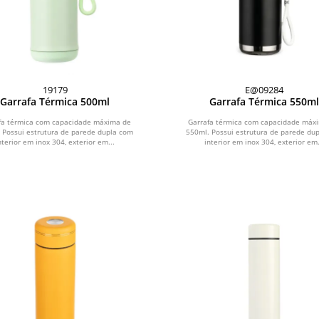
19179
E@09284
Garrafa Térmica 500ml
Garrafa Térmica 550ml
fa térmica com capacidade máxima de
Garrafa térmica com capacidade máx
 Possui estrutura de parede dupla com
550ml. Possui estrutura de parede du
nterior em inox 304, exterior em...
interior em inox 304, exterior em.