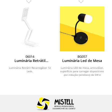
06014
BG057
Luminária Retrátil
Luminária Led de Mesa
Recarregável 14 Leds
Luminária Retrátil Recarregável 14
Luminária LED de mesa, articulável,
Leds.
superfície para carregar dispositivos
por indução (wireless) de 5W e
“Speaker”...