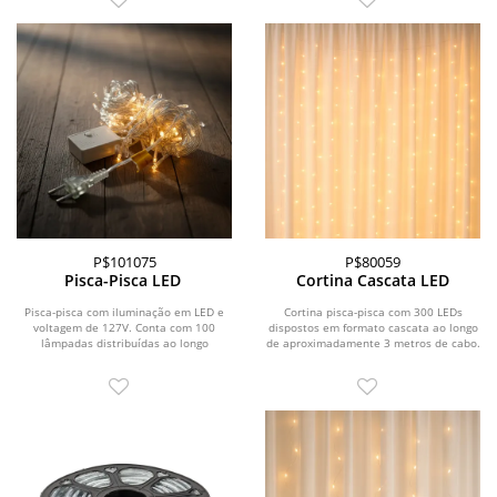
P$101075
P$80059
Pisca-Pisca LED
Cortina Cascata LED
Pisca-pisca com iluminação em LED e
Cortina pisca-pisca com 300 LEDs
voltagem de 127V. Conta com 100
dispostos em formato cascata ao longo
lâmpadas distribuídas ao longo
de aproximadamente 3 metros de cabo.
aproximadamente 10...
Possui cabo de...