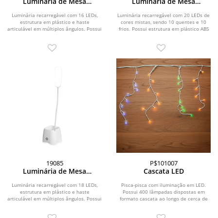
Luminária de Mesa
Luminária de Mesa
Recarregável
Recarregável
Luminária recarregável com 16 LEDs,
Luminária recarregável com 20 LEDs de
estrutura em plástico e haste
cores mistas, sendo 10 quentes e 10
articulável em múltiplos ângulos. Possui
frios. Possui estrutura em plástico ABS
acionamento...
com...
19085
P$101007
Luminária de Mesa
Cascata LED
Recarregável
Luminária recarregável com 18 LEDs,
Pisca-pisca com iluminação em LED.
estrutura em plástico e haste
Possui 400 lâmpadas dispostas em
articulável em múltiplos ângulos. Possui
formato cascata ao longo de cerca de
base com...
10 metros de...