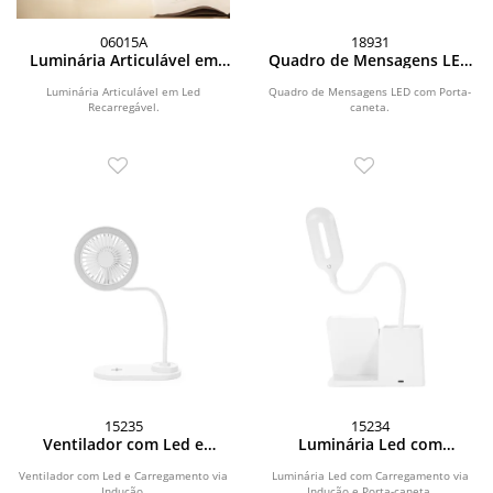
06015A
18931
Luminária Articulável em
Quadro de Mensagens LED
Led Recarregável
com Porta-caneta
Luminária Articulável em Led
Quadro de Mensagens LED com Porta-
Recarregável.
caneta.
15235
15234
Ventilador com Led e
Luminária Led com
Carregamento via Indução
Carregamento via Indução e
Porta-caneta
Ventilador com Led e Carregamento via
Luminária Led com Carregamento via
Indução.
Indução e Porta-caneta.