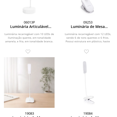
06013P
09253
Luminária Articulável
Luminária de Mesa
Recarregável 10 LEDs
Recarregável
Luminária recarregável com 10 LEDs de
Luminária recarregável com 12 LEDs,
iluminação quente, em tonalidade
sendo 6 de tons quentes e 6 frios.
amarela, e fria, em tonalidade branca.
Possui estrutura em plástico, haste
Possui...
flexível em...
19083
19084