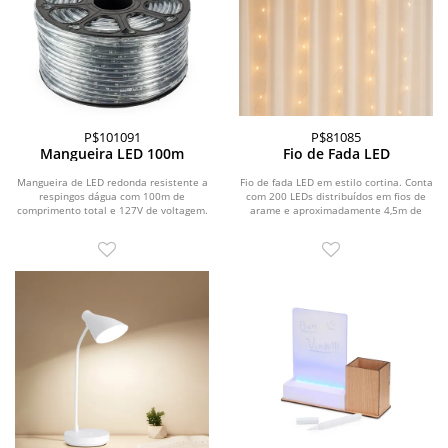
P$101091
P$81085
Mangueira LED 100m
Fio de Fada LED
Mangueira de LED redonda resistente a
Fio de fada LED em estilo cortina. Conta
respingos dágua com 100m de
com 200 LEDs distribuídos em fios de
comprimento total e 127V de voltagem.
arame e aproximadamente 4,5m de
Conta com áreas...
cabo de...