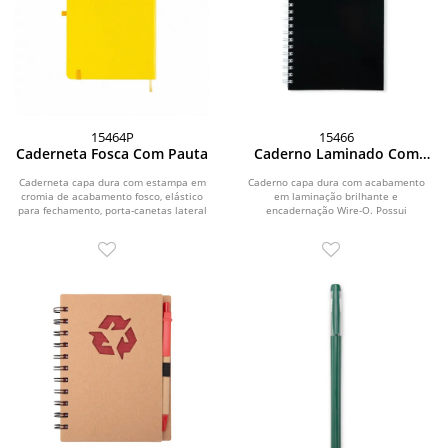
15464P
15466
Caderneta Fosca Com Pauta
Caderno Laminado Com
Pauta
Caderneta capa dura com estampa em
Caderno capa dura com acabamento
cromia de acabamento fosco, elástico
em laminação brilhante e
para fechamento, porta-canetas lateral
encadernação Wire-O. Possui
e...
aproximadamente 96 folhas brancas...