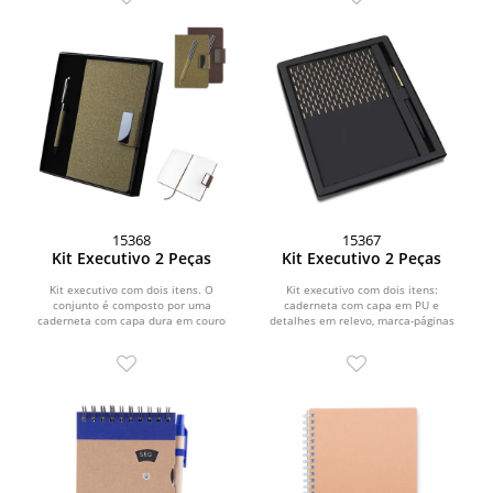
15368
15367
Kit Executivo 2 Peças
Kit Executivo 2 Peças
Kit executivo com dois itens. O
Kit executivo com dois itens:
conjunto é composto por uma
caderneta com capa em PU e
caderneta com capa dura em couro
detalhes em relevo, marca-páginas
sintético revestido com fibra...
em fita de cetim e cerca de 80...