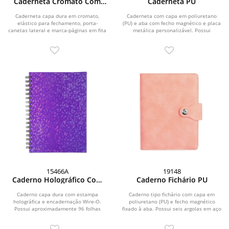
Caderneta Cromato Com
Caderneta PU
Pauta
Caderneta capa dura em cromato,
Caderneta com capa em poliuretano
elástico para fechamento, porta-
(PU) e aba com fecho magnético e placa
canetas lateral e marca-páginas em fita
metálica personalizável. Possui
de cetim. Possui...
aproximadamente...
15466A
19148
Caderno Holográfico Com
Caderno Fichário PU
Pauta
Caderno capa dura com estampa
Caderno tipo fichário com capa em
holográfica e encadernação Wire-O.
poliuretano (PU) e fecho magnético
Possui aproximadamente 96 folhas
fixado à aba. Possui seis argolas em aço
brancas pautadas de 75...
carbono,...