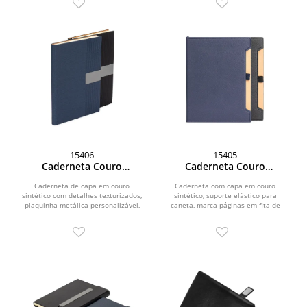
15406
15405
Caderneta Couro
Caderneta Couro
Sintético
Sintético
Caderneta de capa em couro
Caderneta com capa em couro
sintético com detalhes texturizados,
sintético, suporte elástico para
plaquinha metálica personalizável,
caneta, marca-páginas em fita de
marca-páginas em fita...
cetim e aproximadamente 96...