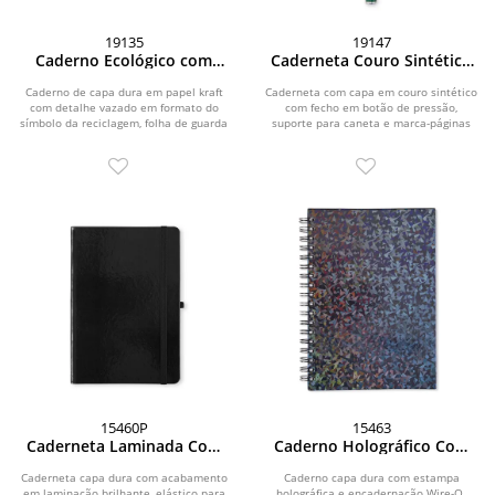
19135
19147
Caderno Ecológico com
Caderneta Couro Sintético
Caneta
Com Caneta
Caderno de capa dura em papel kraft
Caderneta com capa em couro sintético
com detalhe vazado em formato do
com fecho em botão de pressão,
símbolo da reciclagem, folha de guarda
suporte para caneta e marca-páginas
colorida,...
em fita de...
15460P
15463
Caderneta Laminada Com
Caderno Holográfico Com
Pauta
Pauta
Caderneta capa dura com acabamento
Caderno capa dura com estampa
em laminação brilhante, elástico para
holográfica e encadernação Wire-O.