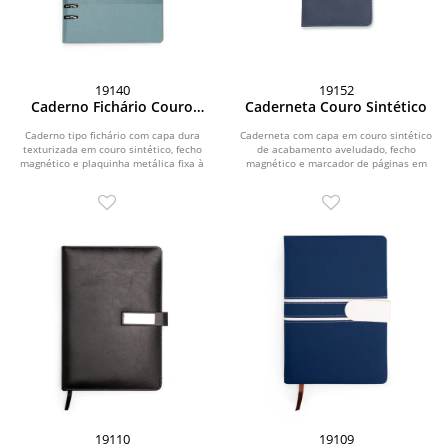
19140
19152
Caderno Fichário Couro
Caderneta Couro Sintético
Sintético
Caderno tipo fichário com capa dura
Caderneta com capa em couro sintético
texturizada em couro sintético, fecho
de acabamento aveludado, fecho
magnético e plaquinha metálica fixa à
magnético e marcador de páginas em
aba....
fita de cetim....
19110
19109