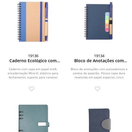
19136
19134
Caderno Ecológico com
Bloco de Anotações com
Caneta
Autoadesivos e Caneta
Caderno com capa em papel kraft,
Bloco de anotações com autoadesivos e
encadernação Wire-O, elástico para
caneta de papelão. Possui capa dura
fechamento, suporte para canetas
revestida em papel especial, cinco
lateral elástico e...
blocos...