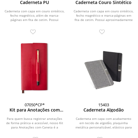
Caderneta PU
Caderneta Couro Sintético
Caderneta com capa em couro sintético,
Caderneta com capa em couro sintético,
fecho magnético, além de marca-
fecho magnético e marca-páginas em
páginas em fita de cetim. Possui
fita de cetim. Possui aproximadamente
aproximadamente...
112...
07050*CP*
15403
Kit para Anotações com
Caderneta Algodão
Caneta
Para quem busca registrar anotações
Caderneta em capa com acabamento
de forma prática e acessível, nosso Kit
em tecido de algodão, plaquinha
para Anotações com Caneta é a
metálica personalizável, elástico para
escolha...
fechamento,...