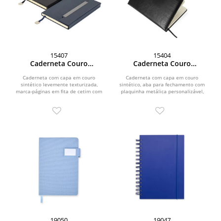
15407
15404
Caderneta Couro
Caderneta Couro
Sintético
Sintético
Caderneta com capa em couro
Caderneta com capa em couro
sintético levemente texturizada,
sintético, aba para fechamento com
marca-páginas em fita de cetim com
plaquinha metálica personalizável,
plaquinha metálica...
marca-páginas em fita...
19050
19047