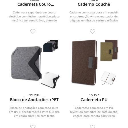
Caderneta Couro
Caderno Couchê
Sintético
Caderneta capa dura em couro
Caderno com capa dura em couchê,
sintético com fecho magnético, placa
encadernação wire-o, marcador de
metálica personalizável, além de
páginas em fita de cetim e elástico
marca-página em...
para fechamento....
15358
15357
Bloco de Anotações rPET
Caderneta PU
Bloco de anotações com capa dura
Caderneta com capa em PU
em rPET, encadernação Wire-O e tira
revestida com fibra de café ou chá,
em couro sintético com fecho
engate para caneta com fecho
magnético. Possui...
magnético e placa metálica,...