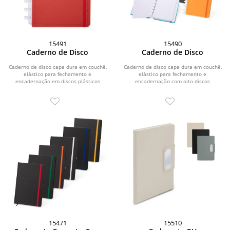
15491
15490
Caderno de Disco
Caderno de Disco
Caderno de disco capa dura em couchê,
Caderno de disco capa dura em couchê,
elástico para fechamento e
elástico para fechamento e
encadernação em discos plásticos
encadernação com oito discos
reposicionáveis que...
plásticos...
15471
15510