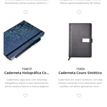
fechamento, porta-canetas lateral e...
Possui aproximadamente 80 folhas
brancas pautadas de 75...
15461P
15454
Caderneta Holográfica Com
Caderneta Couro Sintético
Pauta
Caderneta capa dura com estampa
Caderneta em couro sintético com aba
holográfica, elástico para fechamento,
frontal contendo cinco divisórias para
porta-canetas lateral e marca-páginas
cartões, um deles apresenta visor...
em fita de...