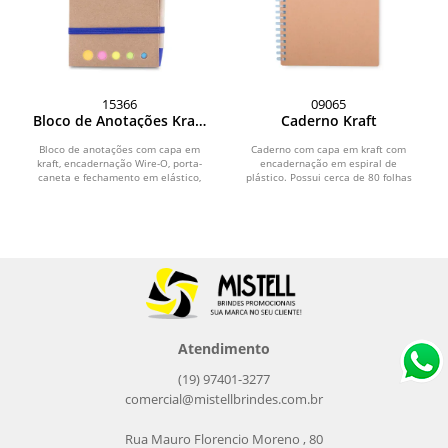
15366
09065
Bloco de Anotações Kraft
Caderno Kraft
com Caneta
Bloco de anotações com capa em
Caderno com capa em kraft com
kraft, encadernação Wire-O, porta-
encadernação em espiral de
caneta e fechamento em elástico,
plástico. Possui cerca de 80 folhas
além de disco...
com pautas.
Atendimento
(19) 97401-3277
comercial@mistellbrindes.com.br
Rua Mauro Florencio Moreno , 80