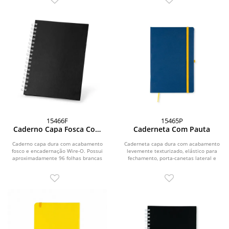
15466F
15465P
Caderno Capa Fosca Com
Caderneta Com Pauta
Pauta
Caderno capa dura com acabamento
Caderneta capa dura com acabamento
fosco e encadernação Wire-O. Possui
levemente texturizado, elástico para
aproximadamente 96 folhas brancas
fechamento, porta-canetas lateral e
pautadas de 75...
marca-páginas...