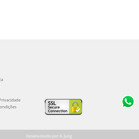
ta
 Privacidade
ondições
Desenvolvido por
A. Jung