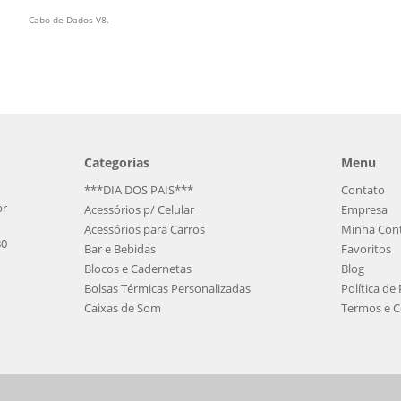
Cabo de Dados V8.
Categorias
Menu
***DIA DOS PAIS***
Contato
br
Acessórios p/ Celular
Empresa
Acessórios para Carros
Minha Con
80
Bar e Bebidas
Favoritos
Blocos e Cadernetas
Blog
Bolsas Térmicas Personalizadas
Política de
Caixas de Som
Termos e C