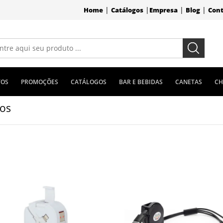
|
|
|
|
Home
Catálogos
Empresa
Blog
Con
TOS
PROMOÇÕES
CATÁLOGOS
BAR E BEBIDAS
CANETAS
CH
os