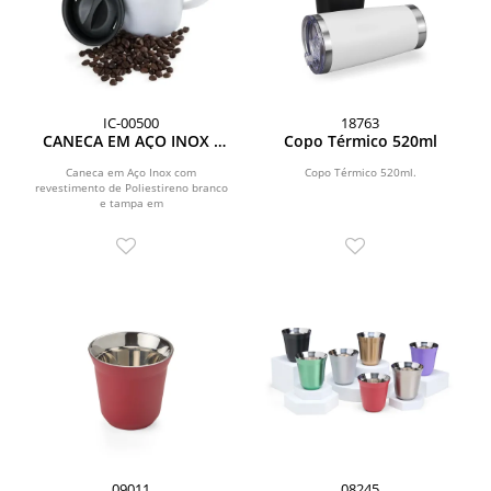
IC-00500
18763
CANECA EM AÇO INOX /
Copo Térmico 520ml
POLIESTIRENO - 400 ML
Caneca em Aço Inox com
Copo Térmico 520ml.
revestimento de Poliestireno branco
e tampa em
Polipropileno.\nCapacidade: 400 ml
09011
08245