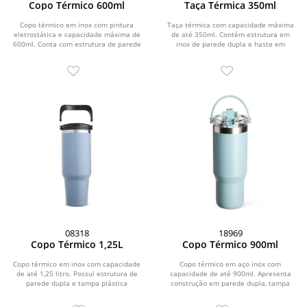
Copo Térmico 600ml
Taça Térmica 350ml
Copo térmico em inox com pintura
Taça térmica com capacidade máxima
eletrostática e capacidade máxima de
de até 350ml. Contém estrutura em
600ml. Conta com estrutura de parede
inox de parede dupla e haste em
dupla e...
plástico com base...
08318
18969
Copo Térmico 1,25L
Copo Térmico 900ml
Copo térmico em inox com capacidade
Copo térmico em aço inox com
de até 1,25 litro. Possui estrutura de
capacidade de até 900ml. Apresenta
parede dupla e tampa plástica
construção em parede dupla, tampa
rosqueável com...
rosqueável plástica...