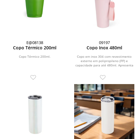
E@08138
09197
Copo Térmico 200ml
Copo Inox 480ml
Copo Térmico 200ml.
Copo em inox 304 com revestimento
externo em polipropileno (PP) e
capacidade para até 480ml. Apresenta
tampa rosqueável em...