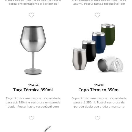
borda antiderrapante e abridor de
250ml. Possui tampa rosqueável em
garrafas...
plástico e...
15424
15418
Taça Térmica 350ml
Copo Térmico 350ml
Taça térmica em inox com capacidade
Copo térmico em inox com capacidade
para até 350ml e estrutura em parede
para até 350ml. Possui estrutura de
dupla. Possui haste rosqueável com
parede dupla que ajuda a manter a
base...
temperatura de...