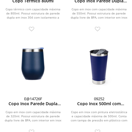
Copo Térmico 800ml
Copo Inox Parede Dupla
550ml
Copo térmico com capacidade máxima
Copo em inox com capacidade máxima
de 800ml. Possui estrutura de parede
de 550ml. Possui estrutura de parede
dupla em inox 304 com isolamento a
dupla livre de BPA, com interior em inox
vácuo e...
304 e...
E@14726F
09252
Copo Inox Parede Dupla
Copo Inox 500ml com
320ml
Abridor
Copo em inox com capacidade máxima
Copo em inox com pintura eletrostática
de 320ml. Possui estrutura de parede
e capacidade máxima de 500ml. Conta
dupla livre de BPA, com interior em inox
com tampa de pressão em plástico com
304 e...
abertura...