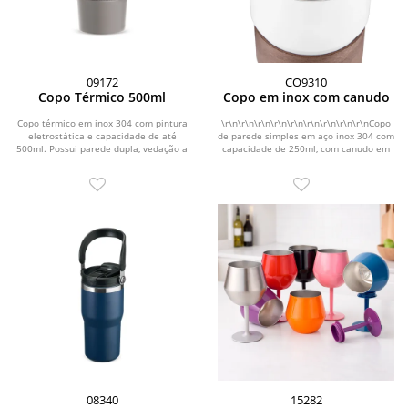
09172
CO9310
Copo Térmico 500ml
Copo em inox com canudo
Copo térmico em inox 304 com pintura
\r\n\r\n\r\n\r\n\r\n\r\n\r\n\r\n\r\nCopo
eletrostática e capacidade de até
de parede simples em aço inox 304 com
500ml. Possui parede dupla, vedação a
capacidade de 250ml, com canudo em
vácuo e...
inox....
08340
15282