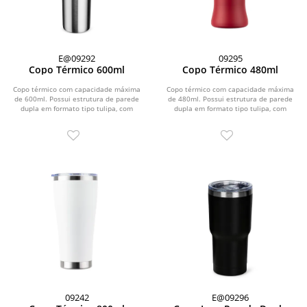
E@09292
09295
Copo Térmico 600ml
Copo Térmico 480ml
Copo térmico com capacidade máxima
Copo térmico com capacidade máxima
de 600ml. Possui estrutura de parede
de 480ml. Possui estrutura de parede
dupla em formato tipo tulipa, com
dupla em formato tipo tulipa, com
interior em inox...
interior em inox...
09242
E@09296