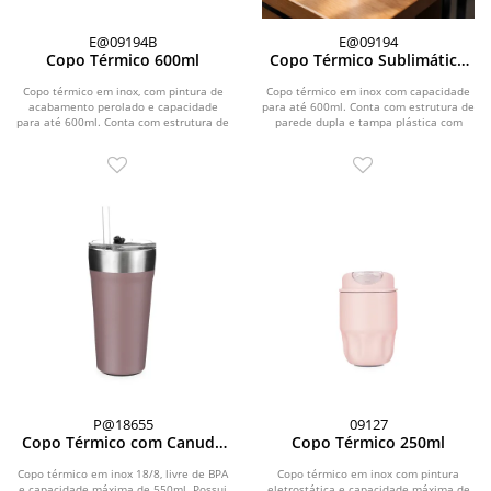
E@09194B
E@09194
Copo Térmico 600ml
Copo Térmico Sublimático
600ml
Copo térmico em inox, com pintura de
Copo térmico em inox com capacidade
acabamento perolado e capacidade
para até 600ml. Conta com estrutura de
para até 600ml. Conta com estrutura de
parede dupla e tampa plástica com
parede dupla...
anel de...
P@18655
09127
Copo Térmico com Canudo
Copo Térmico 250ml
550ml
Copo térmico em inox 18/8, livre de BPA
Copo térmico em inox com pintura
e capacidade máxima de 550ml. Possui
eletrostática e capacidade máxima de