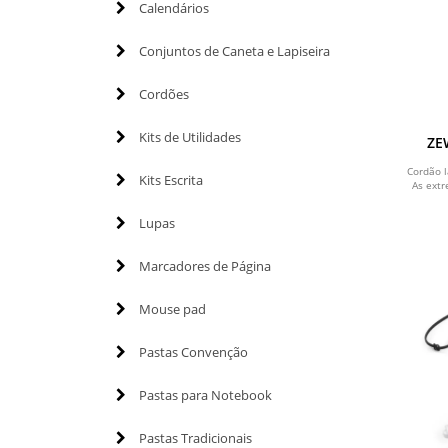
Calendários
Conjuntos de Caneta e Lapiseira
Cordões
Kits de Utilidades
ZE
supor
USB-C
Cordão l
Kits Escrita
As ext
ABS
Lupas
Marcadores de Página
Mouse pad
Pastas Convenção
Pastas para Notebook
Pastas Tradicionais