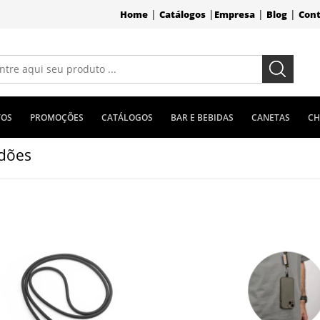
|
|
|
|
Home
Catálogos
Empresa
Blog
Con
TOS
PROMOÇÕES
CATÁLOGOS
BAR E BEBIDAS
CANETAS
CH
dões