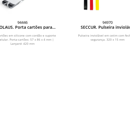
94446
94970
OLAUS. Porta cartões para
SECCUR. Pulseira inviolá
celular em silicone
artões em silicone com cordão e suporte
Pulseira inviolável em cetim com fec
elular. Porta-cartões: 57 x 86 x 4 mm |
segurança. 320 x 15 mm
Lanyard: 420 mm