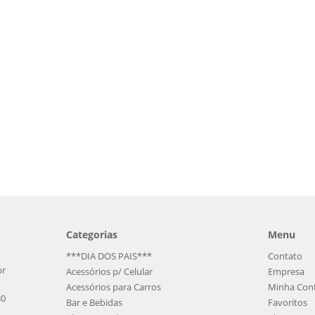
Categorias
Menu
***DIA DOS PAIS***
Contato
br
Acessórios p/ Celular
Empresa
Acessórios para Carros
Minha Con
80
Bar e Bebidas
Favoritos