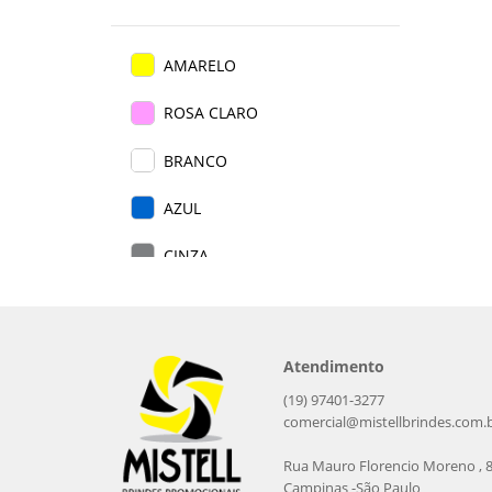
AMARELO
ROSA CLARO
BRANCO
AZUL
CINZA
ROSA
VERDE CLARO
Atendimento
VERMELHO
(19) 97401-3277
comercial@mistellbrindes.com.
PRETO
Rua Mauro Florencio Moreno , 
Campinas -São Paulo