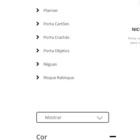
Planner
Porta Cartões
NIC
Porta Crachás
Porta c
para c
Porta Objetos
Réguas
Risque Rabisque
Cor