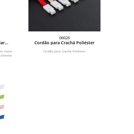
06026
lar
Cordão para Crachá Poliéster
ior
te
tir maior
Cordão para Crachá Poliéster.
cilmente