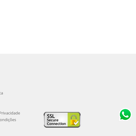
ta
 Privacidade
ondições