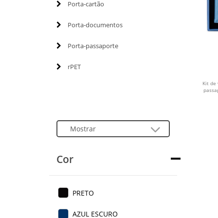
Porta-cartão
Porta-documentos
Porta-passaporte
rPET
Kit de
passa
Cor
PRETO
AZUL ESCURO