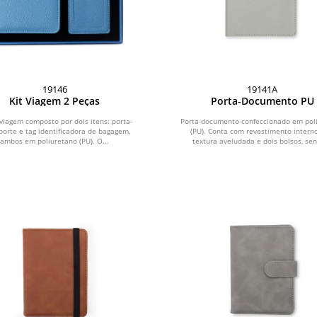
19146
19141A
Kit Viagem 2 Peças
Porta-Documento PU
 viagem composto por dois itens: porta-
Porta-documento confeccionado em pol
porte e tag identificadora de bagagem,
(PU). Conta com revestimento intern
ambos em poliuretano (PU). O...
textura aveludada e dois bolsos, sen