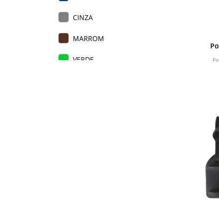
CINZA
MARROM
Po
VERDE
Po
AZUL
VERMELHO
ROSA