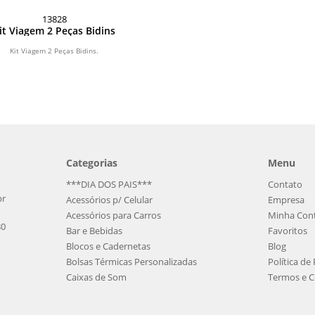
13828
it Viagem 2 Peças Bidins
Kit Viagem 2 Peças Bidins.
Categorias
Menu
***DIA DOS PAIS***
Contato
br
Acessórios p/ Celular
Empresa
Acessórios para Carros
Minha Con
80
Bar e Bebidas
Favoritos
Blocos e Cadernetas
Blog
Bolsas Térmicas Personalizadas
Política de
Caixas de Som
Termos e C