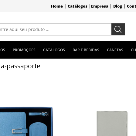
|
|
|
|
Home
Catálogos
Empresa
Blog
Con
TOS
PROMOÇÕES
CATÁLOGOS
BAR E BEBIDAS
CANETAS
CH
ta-passaporte