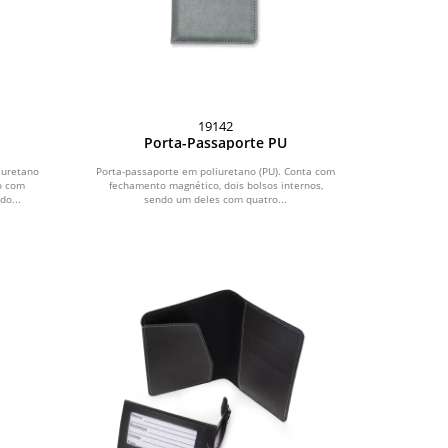
19142
Porta-Passaporte PU
iuretano
Porta-passaporte em poliuretano (PU). Conta com
o com
fechamento magnético, dois bolsos internos,
do...
sendo um deles com quatro...