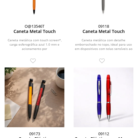
O@13546T
09118
Caneta Metal Touch
Caneta Metal Touch
Caneta metálica com touch screen*,
Caneta metálica com detalhe
carga esferográfica azul 1.0 mm e
emborrachado no topo, ideal para uso
acionamento por
em dispositivos com telas sensíveis ao
rotação.\r\n\r\n\r\nStatus: Devido...
toque. Possui...
09173
09112