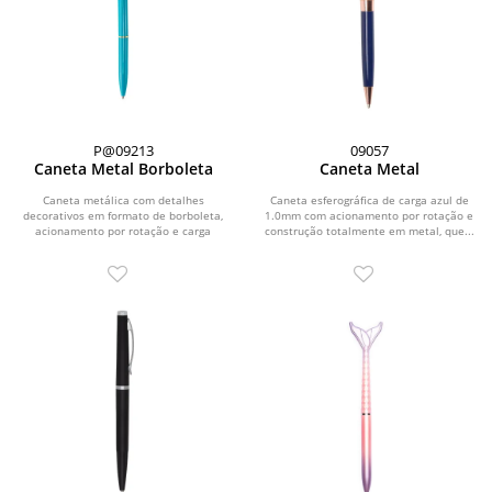
P@09213
09057
Caneta Metal Borboleta
Caneta Metal
Caneta metálica com detalhes
Caneta esferográfica de carga azul de
decorativos em formato de borboleta,
1.0mm com acionamento por rotação e
acionamento por rotação e carga
construção totalmente em metal, que...
esferográfica azul de...