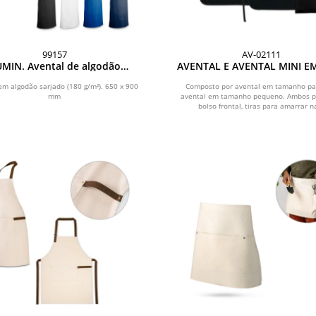
99157
AV-02111
MIN. Avental de algodão
AVENTAL E AVENTAL MINI E
sarjado (180 g/m²)
PRETO - 2 PÇS
em algodão sarjado (180 g/m²). 650 x 900
Composto por avental em tamanho pa
mm
avental em tamanho pequeno. Ambos 
bolso frontal, tiras para amarrar na