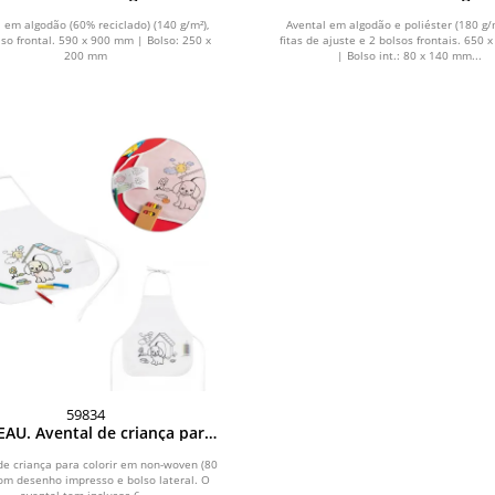
reciclado (140g/m²)
poliéster (180 g/m²)
 em algodão (60% reciclado) (140 g/m²),
Avental em algodão e poliéster (180 g/
so frontal. 590 x 900 mm | Bolso: 250 x
fitas de ajuste e 2 bolsos frontais. 650
200 mm
| Bolso int.: 80 x 140 mm...
59834
AU. Avental de criança para
rir em non-woven (80 g/m²)
de criança para colorir em non-woven (80
om desenho impresso e bolso lateral. O