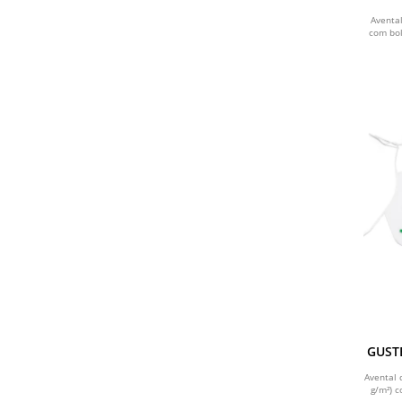
Avental
com bol
GUSTE
colo
Avental 
g/m²) c