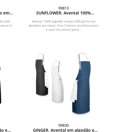
99813
os em
SUNFLOWER. Avental 100%
/m²)
algodão canvas (300 g/m²)
ão (260
Avental 100% algodão canvas (300 g/m²) com
amarrar à
detalhes em metal. Com 3 bolsos multifuncionais
e uma tira lateral (para...
99830
ão e
GINGER. Avental em algodão e