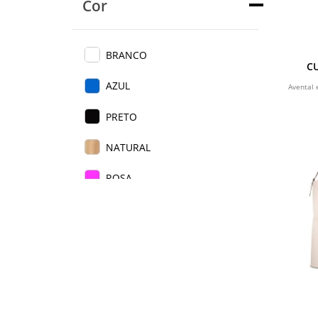
Cor
BRANCO
CU
AZUL
Avental 
PRETO
NATURAL
ROSA
VERDE ESCURO
VERMELHO
BEGE
AZUL ROYAL