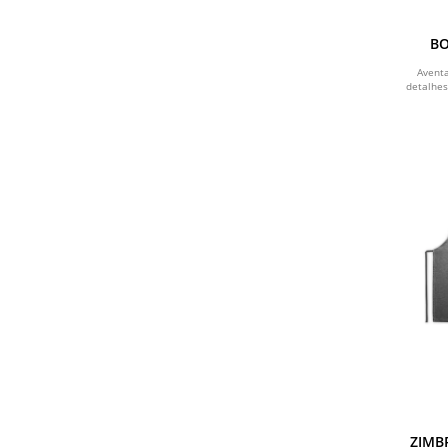
AZUL MARINHO
BO
MARROM
Avent
detalhes
AZUL ESCURO
CINZA CLARO
ZIMB