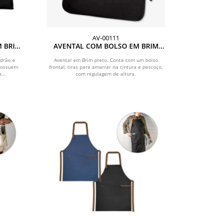
AV-00111
M BRIM
AVENTAL COM BOLSO EM BRIM
PRETO
drão e
Avental em Brim preto. Conta com um bolso
possuem
frontal, tiras para amarrar na cintura e pescoço,
...
com regulagem de altura.