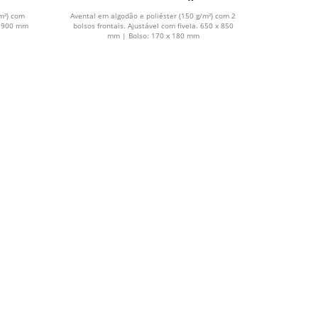
poliéster (150 g/m²)
m²) com
Avental em algodão e poliéster (150 g/m²) com 2
 x 900 mm
bolsos frontais. Ajustável com fivela. 650 x 850
mm | Bolso: 170 x 180 mm