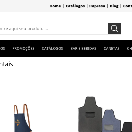
|
|
|
|
Home
Catálogos
Empresa
Blog
Con
TOS
PROMOÇÕES
CATÁLOGOS
BAR E BEBIDAS
CANETAS
CH
ntais