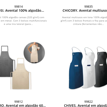
99814
99835
SI. Avental 100% algodão
CHICORY. Avental multius
canvas (320 g/m²)
lona 100% algodão (260 g
al 100% algodão canvas (320 g/m²) com
Avental multiusos em lona 100% algod
 em metal. Com 3 bolsos multifuncionais
g/m²) com 3 bolsos frontais e fita para 
e uma tira lateral (para...
cintura (ferramentas não...
99812
99822
RO. Avental em algodão 60%
CHIVES. Avental em algod