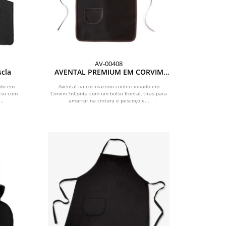
AV-00408
scla
AVENTAL PREMIUM EM CORVIM
MARROM
ado em
Avental na cor marrom confeccionado em
lso com
Corvim.\nConta com um bolso frontal, tiras para
..
amarrar na cintura e pescoço e...