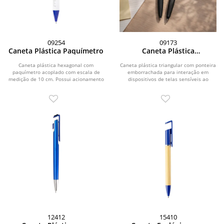
09254
09173
Caneta Plástica Paquímetro
Caneta Plástica
Multifunções
Caneta plástica hexagonal com
Caneta plástica triangular com ponteira
paquímetro acoplado com escala de
emborrachada para interação em
medição de 10 cm. Possui acionamento
dispositivos de telas sensíveis ao
por clique e carga...
toque. Possui...
12412
15410