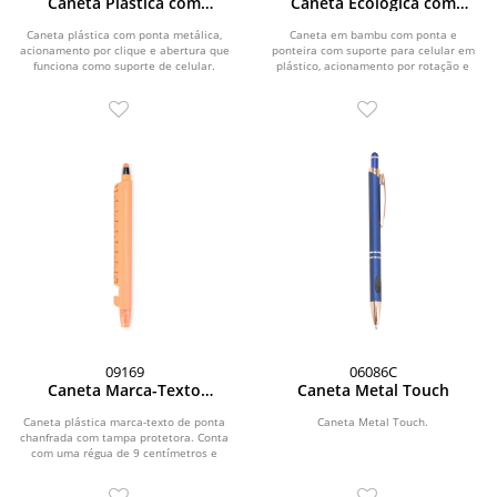
Caneta Plástica com
Caneta Ecológica com
Suporte para Celular
Suporte para Celular
Caneta plástica com ponta metálica,
Caneta em bambu com ponta e
acionamento por clique e abertura que
ponteira com suporte para celular em
funciona como suporte de celular.
plástico, acionamento por rotação e
Possui...
carga esferográfica...
09169
06086C
Caneta Marca-Texto
Caneta Metal Touch
Multifunções
Caneta plástica marca-texto de ponta
Caneta Metal Touch.
chanfrada com tampa protetora. Conta
com uma régua de 9 centímetros e
abridor de...