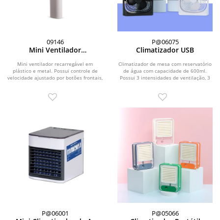
09146
P@06075
Mini Ventilador
Climatizador USB
Recarregável
Mini ventilador recarregável em
Climatizador de mesa com reservatório
plástico e metal. Possui controle de
de água com capacidade de 600ml.
velocidade ajustado por botões frontais,
Possui 3 intensidades de ventilação, 3
acionamento...
ajustes...
P@06001
P@05066