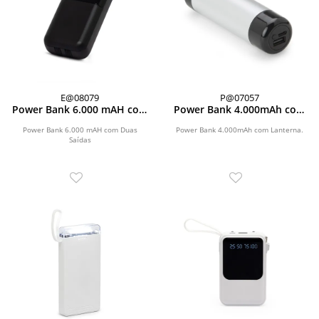
E@08079
P@07057
Power Bank 6.000 mAH com
Power Bank 4.000mAh com
Duas Saídas
Lanterna
Power Bank 6.000 mAH com Duas
Power Bank 4.000mAh com Lanterna.
Saídas