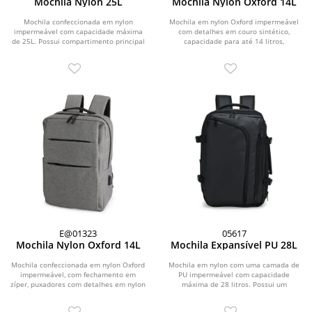
Mochila Nylon 25L
Mochila Nylon Oxford 14L
Mochila confeccionada em nylon
Mochila em nylon Oxford impermeável
impermeável com capacidade máxima
com detalhes em couro sintético,
de 25L. Possui compartimento principal
capacidade para até 14 litros,
com divisória...
fechamento em zíper...
E@01323
05617
Mochila Nylon Oxford 14L
Mochila Expansível PU 28L
Mochila confeccionada em nylon Oxford
Mochila em nylon com uma camada de
impermeável, com fechamento em
PU impermeável com capacidade
zíper, puxadores com detalhes em nylon
máxima de 28 litros. Possui um
e plástico e...
compartimento interno a...