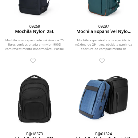
09269
09297
Mochila Nylon 25L
Mochila Expansível Nylon
29L
Mochila com capacidade máxima de 25
Mochila expansível com capacidade
litros confeccionada em nylon 900D
máxima de 29 litros, obtida a partir da
com revestimento impermeável. Possui
abertura do compartimento de
três...
expansão....
E@18373
E@01324