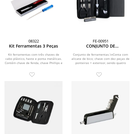
08322
FE-00951
Kit Ferramentas 3 Peças
CONJUNTO DE
FERRAMENTAS MULTI -
CHAVES - 16 PÇS
Kit ferramentas com três chaves de
Conjunto de ferramentas.\nConta com
cabo plástico, haste e ponta metálicas.
alicate de bico; chave com dez peças de
Contém chave de fenda, chave Phillips e
ponteiras + extensor, sendo quatro
chave...
phillips,...