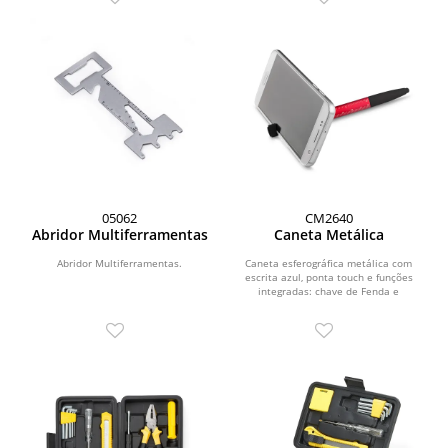
05062
CM2640
Abridor Multiferramentas
Caneta Metálica
Abridor Multiferramentas.
Caneta esferográfica metálica com
escrita azul, ponta touch e funções
integradas: chave de Fenda e
Phillips, Suporte...