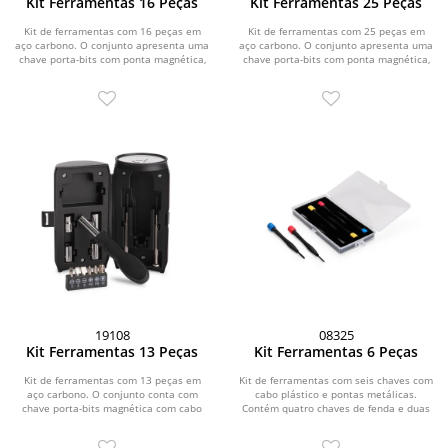
Kit Ferramentas 16 Peças
Kit Ferramentas 25 Peças
Kit de ferramentas com 16 peças em
Kit de ferramentas com 25 peças em
aço carbono. O conjunto apresenta uma
aço carbono. O conjunto apresenta uma
chave porta-bits com ponta magnética,
chave porta-bits com ponta magnética,
cabo...
cabo...
19108
08325
Kit Ferramentas 13 Peças
Kit Ferramentas 6 Peças
Kit de ferramentas com 13 peças em
Kit de ferramentas com seis chaves com
aço carbono. O conjunto conta com
cabo plástico e pontas metálicas.
chave porta-bits magnética com cabo
Contém quatro chaves de fenda e duas
em polipropileno...
chaves...