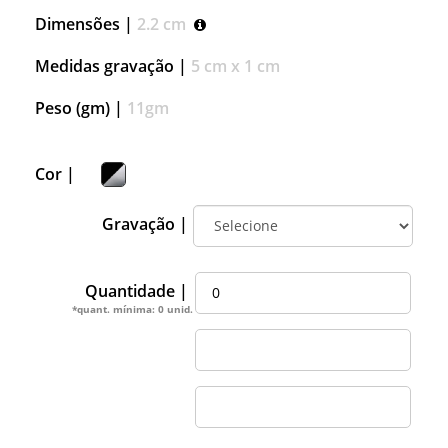
Dimensões |
2.2 cm
Medidas gravação |
5 cm x 1 cm
Peso (gm) |
11gm
Cor |
Gravação |
Quantidade |
*quant. mínima: 0 unid.