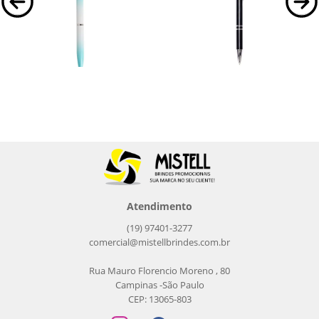
15182
E@143T
Caneta Metal
Caneta Metal Touch
Caneta em metal com detalhe
Caneta esferográfica de carga azul de
ornamental no formato de pérola.
1,0mm. Possui construção inteira em
Possui acionamento em clique,
metal e acionamento por clique que
destravamento ao pressionar a...
proporciona...
Atendimento
(19) 97401-3277
comercial@mistellbrindes.com.br
Rua Mauro Florencio Moreno , 80
Campinas -São Paulo
CEP: 13065-803