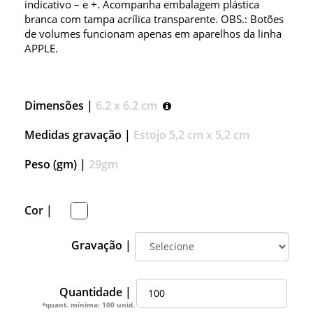
indicativo – e +. Acompanha embalagem plástica
branca com tampa acrílica transparente. OBS.: Botões
de volumes funcionam apenas em aparelhos da linha
APPLE.
Dimensões |
6.2 x 6.2 cm
Medidas gravação |
Estojo 5,2 cm x 5,2 cm
Peso (gm) |
29gm
Cor |
Gravação |
Quantidade |
*quant. mínima: 100 unid.