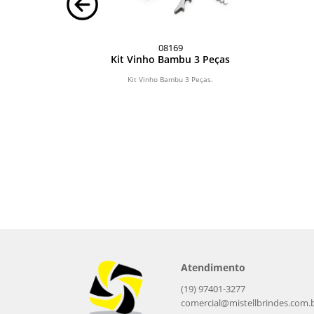
08169
om Caneta
Kit Vinho Bambu 3 Peças
Caneta.
Kit Vinho Bambu 3 Peças.
Atendimento
(19) 97401-3277
comercial@mistellbrindes.com.