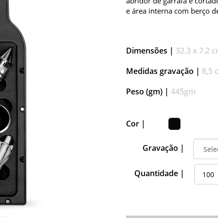
abridor de garrafa e corta
e área interna com berço 
Dimensões |
32.3 x 7.2 
Medidas gravação |
8,5 
Peso (gm) |
445gm
Cor |
Gravação |
Quantidade |