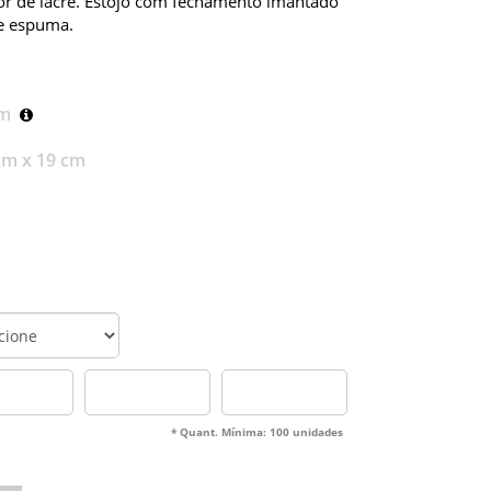
dor de lacre. Estojo com fechamento imantado
de espuma.
cm
cm x 19 cm
* Quant. Mínima: 100 unidades