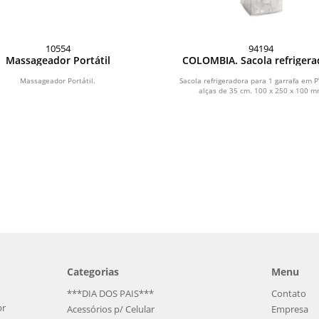
10554
94194
Massageador Portátil
COLOMBIA. Sacola refrigera
em PVC para 1 garrafa
Massageador Portátil.
Sacola refrigeradora para 1 garrafa em 
alças de 35 cm. 100 x 250 x 100 
Categorias
Menu
***DIA DOS PAIS***
Contato
br
Acessórios p/ Celular
Empresa