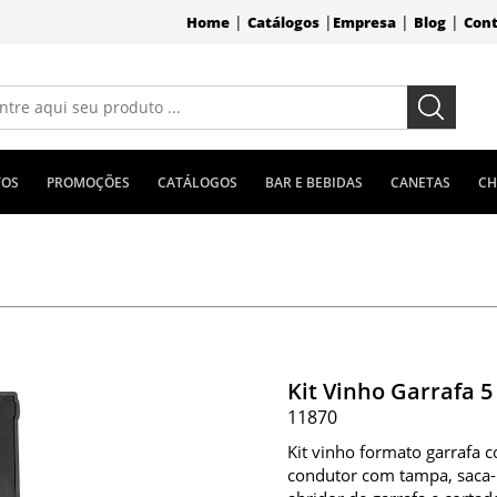
|
|
|
|
Home
Catálogos
Empresa
Blog
Con
TOS
PROMOÇÕES
CATÁLOGOS
BAR E BEBIDAS
CANETAS
CH
Kit Vinho Garrafa 5
11870
Kit vinho formato garrafa c
condutor com tampa, saca-