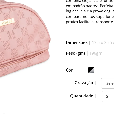
combina elegância e funci
em padrão xadrez. Perfeita
higiene, ela é à prova dágu
compartimentos superior e 
prática facilita o transport
Dimensões |
13.5 x 25.5
Peso (gm) |
196gm
Cor |
Gravação |
Quantidade |