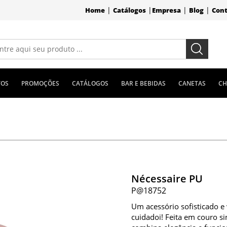
|
|
|
|
Home
Catálogos
Empresa
Blog
Con
TOS
PROMOÇÕES
CATÁLOGOS
BAR E BEBIDAS
CANETAS
CH
Nécessaire PU
P@18752
Um acessório sofisticado e v
cuidadoi! Feita em couro si