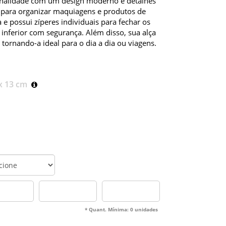
onalidade com um design moderno e detalhes
 para organizar maquiagens e produtos de
a e possui zíperes individuais para fechar os
inferior com segurança. Além disso, sua alça
e, tornando-a ideal para o dia a dia ou viagens.
 x 13 cm
* Quant. Mínima: 0 unidades