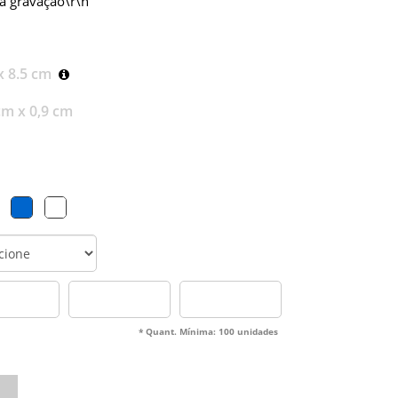
ra gravação\r\n
x 8.5 cm
cm x 0,9 cm
* Quant. Mínima: 100 unidades