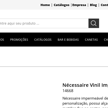
|
|
|
|
Home
Catálogos
Empresa
Blog
Con
TOS
PROMOÇÕES
CATÁLOGOS
BAR E BEBIDAS
CANETAS
CH
Nécessaire Vinil 
14668
Nécessaire impermeável de 
personalização, possui alça 