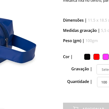
metálica fixa no centro, pa
Dimensões |
11.5 x 18.5 
Medidas gravação |
5,5 
Peso (gm) |
100gm
Cor |
Gravação |
Quantidade |