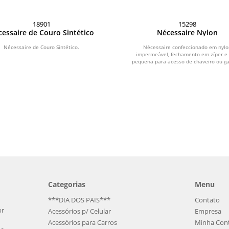
18901
15298
essaire de Couro Sintético
Nécessaire Nylon
Nécessaire de Couro Sintético.
Nécessaire confeccionado em nyl
impermeável, fechamento em zíper e 
pequena para acesso de chaveiro ou g
Categorias
Menu
***DIA DOS PAIS***
Contato
br
Acessórios p/ Celular
Empresa
Acessórios para Carros
Minha Con