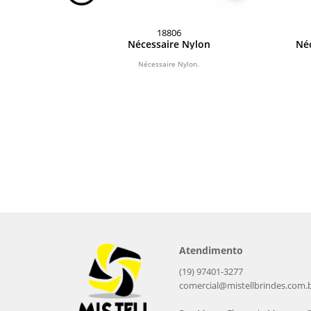
18806
olográfica
Nécessaire Nylon
Néc
l
Impermeável.
Nécessaire Nylon.
Atendimento
(19) 97401-3277
comercial@mistellbrindes.com.