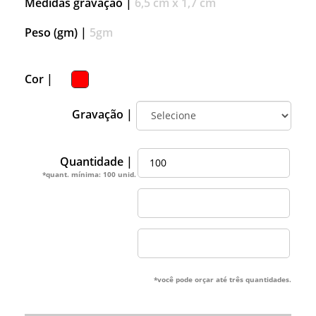
Medidas gravação |
6,5 cm x 1,7 cm
Peso (gm) |
5gm
Cor |
Gravação |
Quantidade |
*quant. mínima: 100 unid.
*você pode orçar até três quantidades.