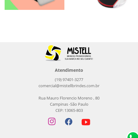
BG068
14809
Bateria Reserva de
Carregador via Indução
10.000mAh
Bateria reserva para equipamentos com
Carregador via Indução.
10.000mAh e “display” digital que
mostra a quantidade de carga
disponível e...
Atendimento
(19) 97401-3277
comercial@mistellbrindes.com.br
Rua Mauro Florencio Moreno , 80
Campinas -São Paulo
CEP: 13065-803