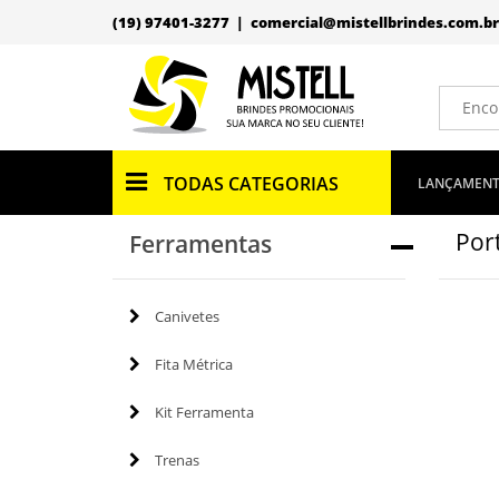
(19) 97401-3277 |
comercial@mistellbrindes.com.br
TODAS CATEGORIAS
LANÇAMEN
Port
Ferramentas
Canivetes
Fita Métrica
Kit Ferramenta
Trenas