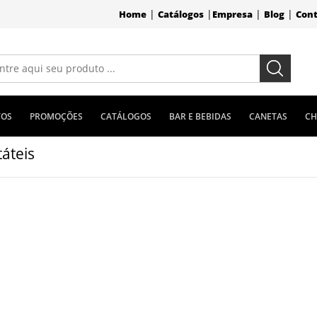
|
|
|
|
Home
Catálogos
Empresa
Blog
Con
TOS
PROMOÇÕES
CATÁLOGOS
BAR E BEBIDAS
CANETAS
CH
áteis